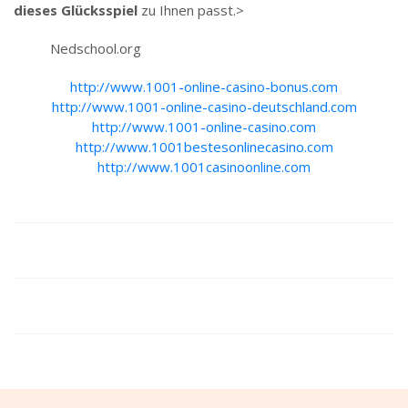
dieses Glücksspiel
zu Ihnen passt.>
Nedschool.org
http://www.1001-online-casino-bonus.com
http://www.1001-online-casino-deutschland.com
http://www.1001-online-casino.com
http://www.1001bestesonlinecasino.com
http://www.1001casinoonline.com