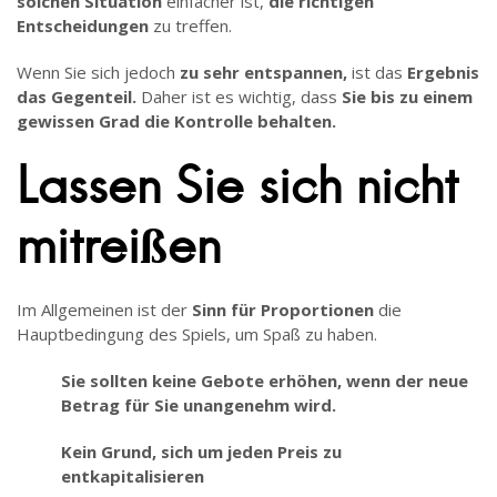
solchen Situation
einfacher ist,
die richtigen
Entscheidungen
zu treffen.
Wenn Sie sich jedoch
zu sehr entspannen,
ist das
Ergebnis
das Gegenteil.
Daher ist es wichtig, dass
Sie bis zu einem
gewissen Grad die Kontrolle behalten.
Lassen Sie sich nicht
mitreißen
Im Allgemeinen ist der
Sinn für Proportionen
die
Hauptbedingung des Spiels, um Spaß zu haben.
Sie sollten keine Gebote erhöhen, wenn der neue
Betrag für Sie unangenehm wird.
Kein Grund, sich um jeden Preis zu
entkapitalisieren