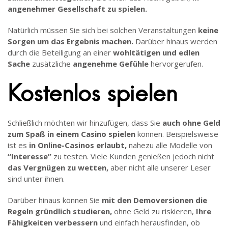
angenehmer Gesellschaft zu spielen.
Natürlich müssen Sie sich bei solchen Veranstaltungen
keine
Sorgen um das Ergebnis machen.
Darüber hinaus werden
durch die Beteiligung an einer
wohltätigen und edlen
Sache
zusätzliche
angenehme Gefühle
hervorgerufen.
Kostenlos spielen
Schließlich möchten wir hinzufügen, dass Sie
auch ohne Geld
zum Spaß in einem Casino spielen
können. Beispielsweise
ist es
in Online-Casinos erlaubt,
nahezu alle Modelle von
“Interesse”
zu testen. Viele Kunden genießen jedoch nicht
das Vergnügen zu wetten,
aber nicht alle unserer Leser
sind unter ihnen.
Darüber hinaus können Sie
mit den Demoversionen die
Regeln gründlich studieren,
ohne Geld zu riskieren,
Ihre
Fähigkeiten verbessern
und einfach herausfinden, ob