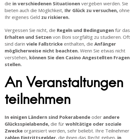
die
in verschiedenen Situationen
vergeben werden. Sie
bieten auch die Möglichkeit,
Ihr Glück zu versuchen,
ohne
Ihr eigenes Geld
zu riskieren.
Vergessen Sie nicht, die
Regeln und Bedingungen
für das
Erhalten und Setzen
von Boni sorgfältig zu studieren. Oft
sind darin
viele Fallstricke
enthalten, die
Anfänger
möglicherweise nicht beachten.
Wenn Sie etwas nicht
verstehen,
können Sie den Casino Angestellten Fragen
stellen.
An Veranstaltungen
teilnehmen
In einigen Ländern sind Pokerabende
oder
andere
Glücksspielabende,
die für
wohltätige oder soziale
Zwecke
organisiert werden, sehr beliebt. Ihre Teilnehmer
zahlen Eintrittsgelder,
die ihnen das Recht geben,
in